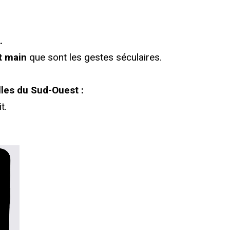
.
it main
que sont les gestes séculaires.
lles du Sud-Ouest :
t.