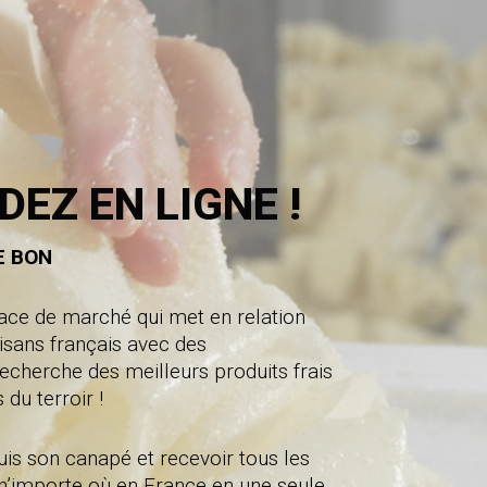
Z EN LIGNE !
E BON
ace de marché qui met en relation
isans français avec des
cherche des meilleurs produits frais
du terroir !
is son canapé et recevoir tous les
’importe où en France en une seule