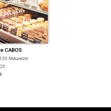
rie CABOS
2120 Mauvezin
 03
i